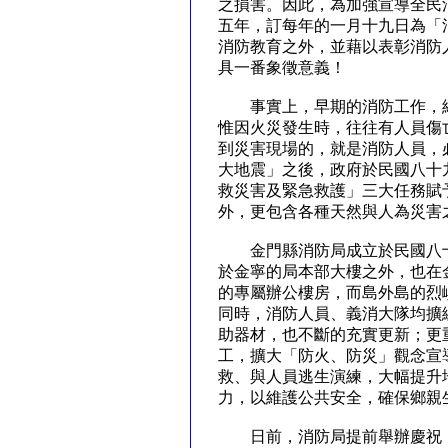
之損害。因此，為加強宣導全民
五年，訂每年的一月十九日為「
消防教育之外，並藉以表彰消防
具一番象徵意義！
事實上，早期的消防工作，純
惟因火災發生時，往往有人員傷亡
到災害現場的，就是消防人員，
大地震」之後，政府於民國八十
救災害及緊急救護」三大任務賦
外，更包含各種天然與人為災
金門縣消防局成立於民國八十
於金寧的局本部大樓之外，也在
的專屬辦公樓房，而島外島的烈
同時，消防人員、義消大隊均擴
助器材，也不斷的充實更新；更
工，擴大「防火、防災」觀念宣
救、與人員逃生演練，大幅提升
力，以維護公共安全，確保鄉
日前，消防局提前舉辦慶祝「