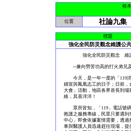
根
社論九集
位置
標題
強化全民防災觀念維護公
強化全民防災觀念 維護
─兼向勞苦功高的打火弟兄
今天，是一年一度的「119消
婦宣與鳳凰志工的日子；日前，
大會」活動，地區各界首長到場
絡，其喜洋洋！
眾所皆知，「119」電話號碼
救護之服務專線，民眾只要遇到危
中心」即會依據案情需要，透過
車與醫護人員迅速趕往現場，提