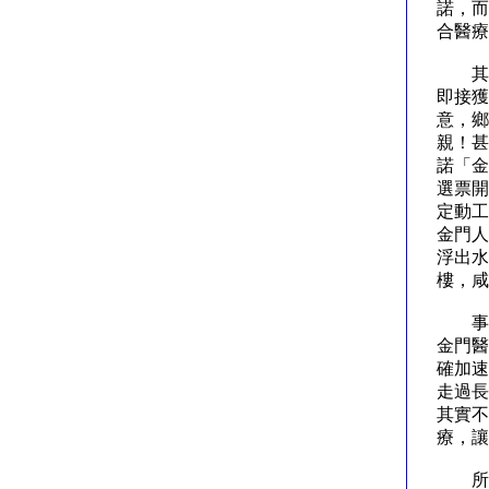
諾，而
合醫
其實
即接獲
意，鄉
親！甚
諾「金
選票開
定動工
金門人
浮出水
樓，
事實
金門醫
確加速
走過長
其實不
療，
所謂