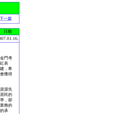
下一篇
日期
007.01.16.
金門考
紅表
建，希
會獲得
資源先
居民的
準，卻
業務的
的承