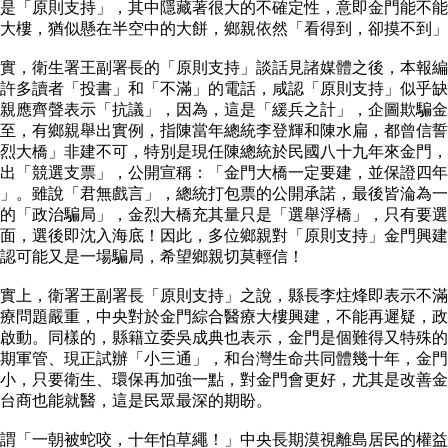
是「原則支持」，其中隱藏著很大的不確定性，意即金門能不能
療大樓，猶似懸在半空中的大餅，鄉親依然「看得到，卻摸不到
，衛生署王副署長的「原則支持」談話見諸媒體之後，本報編
許多讀者「投書」和「不滿」的電話，咸認「原則支持」似乎缺
親應齊聲表示「抗議」，因為，這是「緩兵之計」，企圖欺騙金
至，有鄉親舉出實例，指陳當年總統李登輝和陳水扁，都曾信誓
烈大橋」非建不可，特別是現任陳總統於民國八十九年來金門，
出「競選支票」，公開宣稱：「金門大橋一定要建，並保證四年
」。雖說「君無戲言」，總統打包票的公開承諾，最後皆淪為一
的「政治騙局」，金烈大橋充其量只是「選舉浮橋」，只有要選
面，選後即沈入海底！因此，多位鄉親對「原則支持」金門興建
咸認可能又是一場騙局，希望鄉親切莫輕信！
上，衛署王副署長「原則支持」之說，縣長李炷烽即表示不滿
療問題嚴重，中央對於金門綜合醫療大樓興建，不能再遲疑，政
啟動。同樣的，縣籍立委吳成典也表示，金門是個難得又特殊的
期軍管、現正試辦「小三通」，和台灣生命共同體幾十年，金門
小，只要衛生、環保再加強一點，對金門會更好，尤其是改善金
讓台商也能就醫，這是民眾最深的期盼。
「一朝被蛇咬，十年怕草繩！」中央長期漠視離島居民的權益