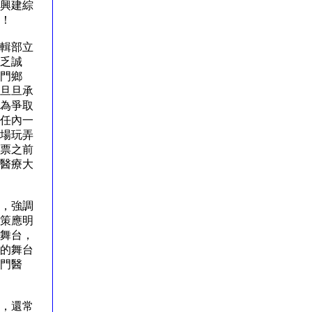
興建綜
」！
輯部立
乏誠
門鄉
旦旦承
為爭取
任內一
場玩弄
票之前
醫療大
，強調
策應明
舞台，
的舞台
門醫
，還常