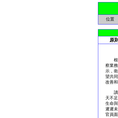
位置
原
原則
根據
察業務
示，衛
望共同
改善
讀這
天不足
生命與
遲遲未
官員面