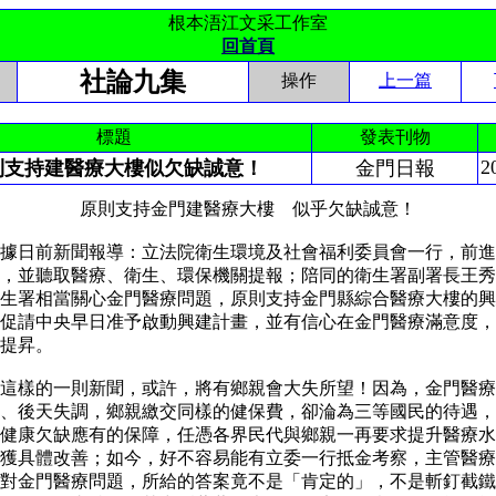
根本浯江文采工作室
回首頁
社論九集
操作
上一篇
標題
發表刊物
2
則支持建醫療大樓似欠缺誠意！
金門日報
支持金門建醫療大樓 似乎欠缺誠意！
日前新聞報導：立法院衛生環境及社會福利委員會一行，前進
，並聽取醫療、衛生、環保機關提報；陪同的衛生署副署長王秀
生署相當關心金門醫療問題，原則支持金門縣綜合醫療大樓的興
促請中央早日准予啟動興建計畫，並有信心在金門醫療滿意度，
和提昇。
樣的一則新聞，或許，將有鄉親會大失所望！因為，金門醫療
、後天失調，鄉親繳交同樣的健保費，卻淪為三等國民的待遇，
健康欠缺應有的保障，任憑各界民代與鄉親一再要求提升醫療水
獲具體改善；如今，好不容易能有立委一行抵金考察，主管醫療
對金門醫療問題，所給的答案竟不是「肯定的」，不是斬釘截鐵