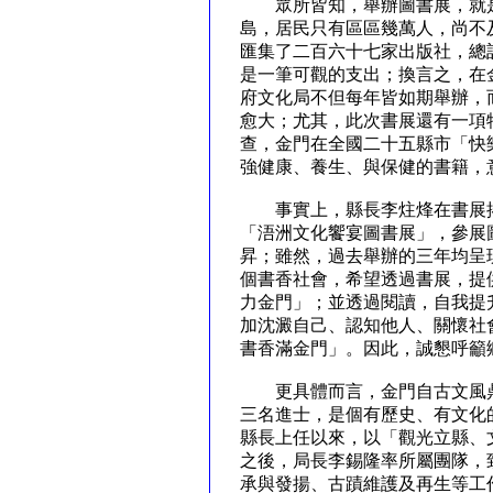
眾所皆知，舉辦圖書展，就是
島，居民只有區區幾萬人，尚不
匯集了二百六十七家出版社，總
是一筆可觀的支出；換言之，在
府文化局不但每年皆如期舉辦，
愈大；尤其，此次書展還有一項
查，金門在全國二十五縣市「快
強健康、養生、與保健的書籍
事實上，縣長李炷烽在書展揭
「浯洲文化饗宴圖書展」，參展
昇；雖然，過去舉辦的三年均呈
個書香社會，希望透過書展，提
力金門」；並透過閱讀，自我提
加沈澱自己、認知他人、關懷社
書香滿金門」。因此，誠懇呼
更具體而言，金門自古文風鼎
三名進士，是個有歷史、有文化
縣長上任以來，以「觀光立縣、
之後，局長李錫隆率所屬團隊，
承與發揚、古蹟維護及再生等工