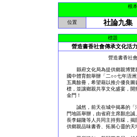
根
社論九集
位置
標題
營造書香社會傳承文化活
營造書香社會 傳承
縣府文化局為提供鄉親博覽群
國中體育館舉辦「二○○七年浯
五萬餘冊，希望藉以推介優良圖
標，並讓鄉親共享文化盛宴，開
金門！
誠然，前天在城中揭幕的「浯
門地區舉辦，由省府主席顏忠誠
長李錫隆等人共同主持剪綵，揭
供鄉親品味書香、拓展心靈的