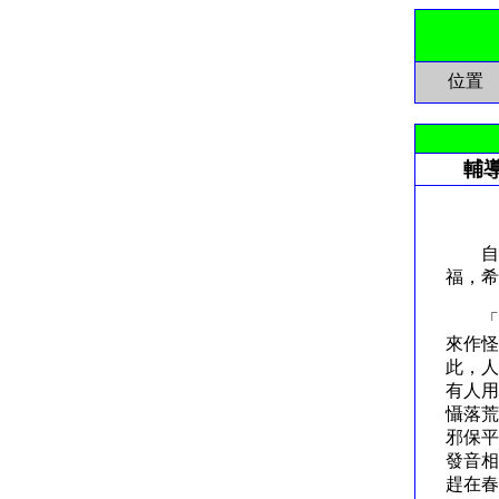
位置
輔
輔導
自古
福，
「壓
來作怪
此，人
有人用
懾落荒
邪保平
發音相
趕在春