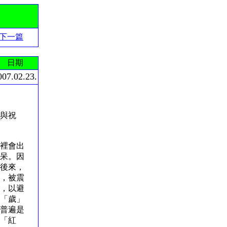
下一篇
日期
007.02.23.
與祝
裡會出
呆。因
後來，
，被震
，以避
「歲」
普遍是
「紅