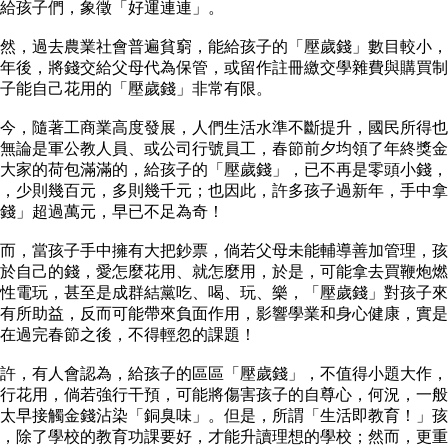
發給孩子們，象徵「好運連連」。
，過去農業社會普遍貧窮，能給孩子的「壓歲錢」數目較小，
年後，將錢交給父母代為保管，或留作註冊繳交學雜費與購買制
孩子能自己花用的「壓歲錢」非常有限。
，隨著工商業高度發展，人們生活水準不斷提升，國民所得也
無論是軍公教人員、或公司行號員工，春節前夕均領了年終獎金
大家的荷包滿滿的，給孩子的「壓歲錢」，已不再是零頭小錢，
，少則幾百元，多則幾千元；也因此，許多孩子過新年，手中拿
歲錢」超過萬元，早已不足為奇！
，當孩子手中擁有大把鈔票，倘若父母未能輔導善加管理，孩
於自己的錢，愛怎麼花用、就怎麼用，於是，可能拿去買鞭炮燃
性電玩，甚至是成群結黨吃、喝、玩、樂，「壓歲錢」對孩子來
有所助益，反而可能帶來負面作用，影響學業和身心健康，實是
，在過完春節之後，不得輕忽的課題！
，有人會認為，給孩子的區區「壓歲錢」，不值得小題大作，
行花用，倘若強行干預，可能將傷害孩子的自尊心，何況，一般
太早接觸金錢沾染「銅臭味」。但是，所謂「生活即教育！」孩
，除了學校的教育功課要好，才能升讀理想的學校；然而，更重