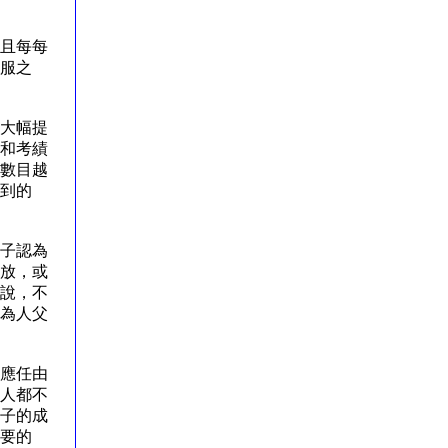
且每每
服之
大幅提
和考績
數目越
到的
子認為
放，或
說，不
為人父
應任由
人都不
子的成
要的