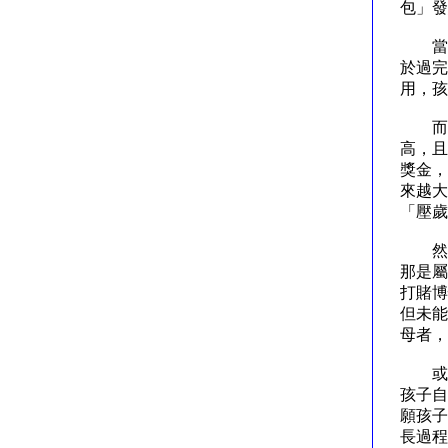
包」
當然
於過完
用，
而今
高，且
獎金，
來越大
「壓
然而
那是屬
打賭博
但未能
母者
或許
孩子自
願孩子
長過程