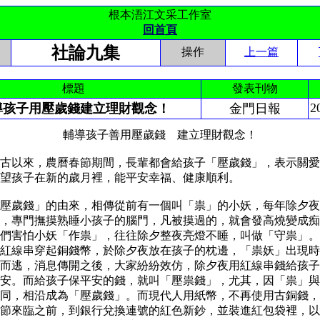
根本浯江文采工作室
回首頁
社論九集
操作
上一篇
標題
發表刊物
2
導孩子用壓歲錢建立理財觀念！
金門日報
孩子善用壓歲錢 建立理財觀念！
以來，農曆春節期間，長輩都會給孩子「壓歲錢」，表示關愛
希望孩子在新的歲月裡，能平安幸福、健康順利。
歲錢」的由來，相傳從前有一個叫「祟」的小妖，每年除夕夜
，專門撫摸熟睡小孩子的腦門，凡被摸過的，就會發高燒變成痴
們害怕小妖「作祟」，往往除夕整夜亮燈不睡，叫做「守祟」。
紅線串穿起銅錢幣，於除夕夜放在孩子的枕邊，「祟妖」出現時
而逃，消息傳開之後，大家紛紛效仿，除夕夜用紅線串錢給孩子
安。而給孩子保平安的錢，就叫「壓祟錢」，尤其，因「祟」與
同，相沿成為「壓歲錢」。而現代人用紙幣，不再使用古銅錢，
節來臨之前，到銀行兌換連號的紅色新鈔，並裝進紅包袋裡，以