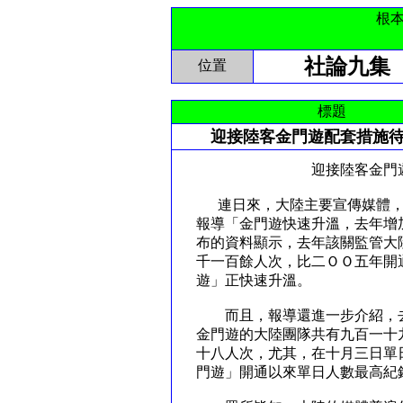
根
社論九集
位置
標題
迎接陸客金門遊配套措施
迎接陸客金門遊 配
連日來，大陸主要宣傳媒體，
報導「金門遊快速升溫，去年增
布的資料顯示，去年該關監管大
千一百餘人次，比二ＯＯ五年開
遊」正快速升溫。
而且，報導還進一步介紹，去
金門遊的大陸團隊共有九百一十
十八人次，尤其，在十月三日單
門遊」開通以來單日人數最高