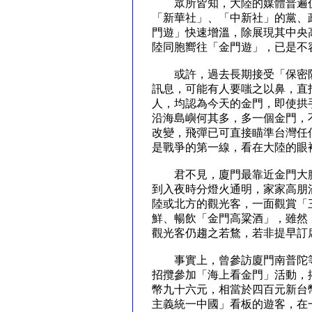
眾所皆知，大陸的媒體普遍仍
「新華社」、「中新社」的黨、
門遊」快速增溫，除展現其中央
陸同胞嚮往「金門遊」，已是
或許，過去長期接受「保密防
訊息，可能有人要嗤之以鼻，直
人，均認為今天的金門，即使拱
沿海島嶼何其多，多一個金門，
改變，飛彈已可直接瞄準台灣任
是戰爭的第一線，看在大陸的
君不見，廈門最靠近金門大膽
到入夜時分燈火通明，家家高朋
陸或北方的觀光客，一面觀賞「
鮮、暢飲「金門高粱酒」，雖然
觀光客仍趨之若鶩，若非提早
事實上，曾參訪廈門南普陀等
招攬參加「海上看金門」活動，
幣九十六元，相當於四百元新台
主義統一中國」看板的遊客，在