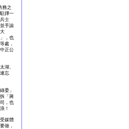
防務之
駐蹕一
兵士
並手諭
大
」，也
等處，
中正公
太湖、
連忘
綠委」
拆「蔣
司，也
聲浪！
受媒體
要做，