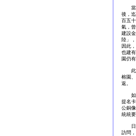
當然
後，迄
百五十
氣，曾
建設金
陸」，
因此，
也建有
園仍
此外
榕園、
返。
如今
提名卡
公銅像
統統
日前
訪問，