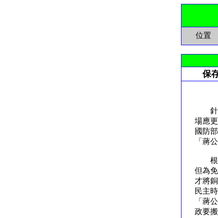
位置
保
保存
針對
場應更
國防部
「蔣
根據
但為免
才將銅
民主時
「蔣公
政要