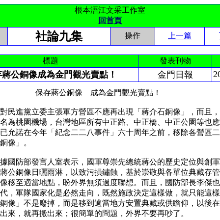
根本浯江文采工作室
回首頁
社論九集
操作
上一篇
標題
發表刊物
2
存蔣公銅像成為金門觀光賣點！
金門日報
蔣公銅像 成為金門觀光賣點！
民進黨立委主張軍方營區不應再出現「蔣介石銅像」，而且，
名為桃園機場，台灣地區所有中正路、中正橋、中正公園等也應
已允諾在今年「紀念二二八事件」六十周年之前，移除各營區二
公銅像」。
國防部發言人室表示，國軍尊崇先總統蔣公的歷史定位與創軍
蔣公銅像日曬雨淋，以致污損鏽蝕，基於崇敬與各單位典藏存管
像移至適當地點，盼外界無須過度聯想。而且，國防部長李傑也
代，軍隊國家化是必然走向，既然施政決定這樣做，就只能這樣
銅像」不是廢掉，而是移到適當地方安置典藏或供瞻仰，以後在
搬出來，就再搬出來；很簡單的問題，外界不要再吵了。