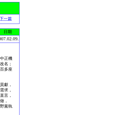
下一篇
日期
007.02.09.
中正機
改名；
百多座
貢獻，
需求，
直言，
做，
野黨執