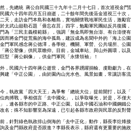
，先總統 蔣公自民國三十九年十二月十七日，首次巡視金門
民國六十四年四月五日崩逝，二十餘年間先後蒞金巡視三十次，
二天，走訪金門本島和各離島，實地關懷戰地軍民生活，激勵官
於太武山巔勒石題「毋忘在莒」四字，勉勵軍民團結反共復國，
門為「三民主義模範縣」，強調「無金馬即無台澎、有台澎便有
因而將金門從荒蕪的海中孤島，建設成為名聞中外的「海上公園
金門軍民感念蔣公德澤，各學校、機關、軍營、公共場所、公園
「蔣公塑像」供民眾瞻仰。目前，金城車站、與山外圓環，以及
有巨型「蔣公銅像」，供金門軍民「永懷領袖」！
，民國六十四年蔣公逝世，金門各界踴躍捐輸、虔勤獻力，在
興建「中正公園」，由於園內山光水色、風景如畫，常讓訪客流
，執政黨「四大天王」為爭奪「總統大位」提前開打，以及「
位肉搏戰，爭相倡言「去中國化」，以爭取曝光，於是，不僅大
」，連各縣市的中正路、中正公園、以及中國石油和中國鋼鐵公
要改名；殊不知影響至為深遠，已引起各縣市政府與民眾的反對
，針對綠色執政排山倒海的「去中正化」動作，縣長李炷烽接
詢及金門縣政府是否跟進？李縣長表示，縣府還有更重要的施政